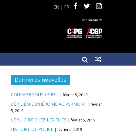
EN
|
FR
fier parrain de…
Dernières nouvelles
COURAGE SOUS LE FEU
février 5, 2019
L’ÉPIDÉMIE D’HÉROÏNE AU VERMONT
février
5, 2019
LE SUICIDE CHEZ LES FLICS
février 5, 2019
HISTOIRE DE POLICE
février 5, 2019