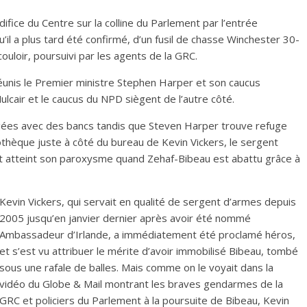
ifice du Centre sur la colline du Parlement par l’entrée
 qu’il a plus tard été confirmé, d’un fusil de chasse Winchester 30-
uloir, poursuivi par les agents de la GRC.
réunis le Premier ministre Stephen Harper et son caucus
lcair et le caucus du NPD siègent de l’autre côté.
gées avec des bancs tandis que Steven Harper trouve refuge
iothèque juste à côté du bureau de Kevin Vickers, le sergent
t atteint son paroxysme quand Zehaf-Bibeau est abattu grâce à
Kevin Vickers, qui servait en qualité de sergent d’armes depuis
2005 jusqu’en janvier dernier après avoir été nommé
Ambassadeur d’Irlande, a immédiatement été proclamé héros,
et s’est vu attribuer le mérite d’avoir immobilisé Bibeau, tombé
sous une rafale de balles. Mais comme on le voyait dans la
vidéo du Globe & Mail montrant les braves gendarmes de la
GRC et policiers du Parlement à la poursuite de Bibeau, Kevin