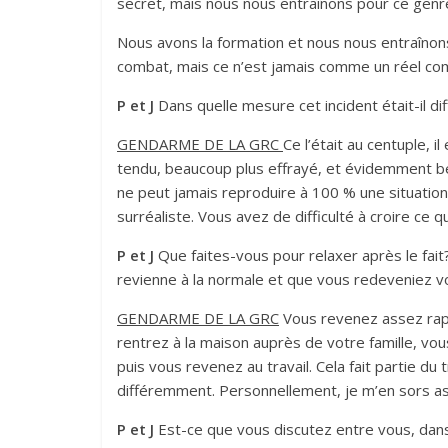
secret, mais nous nous entraînons pour ce genre
Nous avons la formation et nous nous entraînons,
combat, mais ce n’est jamais comme un réel co
P et J
Dans quelle mesure cet incident était-il di
GENDARME DE LA GRC
Ce l’était au centuple, 
tendu, beaucoup plus effrayé, et évidemment be
ne peut jamais reproduire à 100 % une situation 
surréaliste. Vous avez de difficulté à croire ce q
P et J
Que faites-vous pour relaxer après le fa
revienne à la normale et que vous redeveniez
GENDARME DE LA GRC
Vous revenez assez rapi
rentrez à la maison auprès de votre famille, vo
puis vous revenez au travail. Cela fait partie d
différemment. Personnellement, je m’en sors as
P et J
Est-ce que vous discutez entre vous, dans