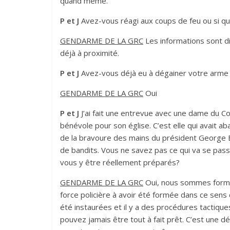
quand même.
P et J
Avez-vous réagi aux coups de feu ou si quel
GENDARME DE LA GRC
Les informations sont dif
déjà à proximité.
P et J
Avez-vous déjà eu à dégainer votre arme d
GENDARME DE LA GRC
Oui
P et J
J’ai fait une entrevue avec une dame du C
bénévole pour son église. C’est elle qui avait abat
de la bravoure des mains du président George Bu
de bandits. Vous ne savez pas ce qui va se pas
vous y être réellement préparés?
GENDARME DE LA GRC
Oui, nous sommes formé
force policière à avoir été formée dans ce sens
été instaurées et il y a des procédures tactiq
pouvez jamais être tout à fait prêt. C’est une d