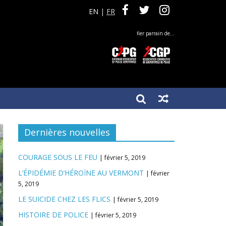
EN
|
FR
fier parrain de…
Dernières nouvelles
COURAGE SOUS LE FEU
février 5, 2019
L’ÉPIDÉMIE D’HÉROÏNE AU VERMONT
février
5, 2019
LE SUICIDE CHEZ LES FLICS
février 5, 2019
HISTOIRE DE POLICE
février 5, 2019